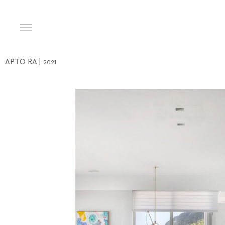
APTO RA |
2021